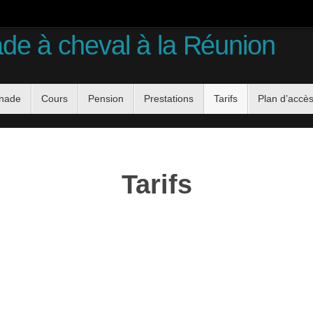
ade à cheval à la Réunion
enade
Cours
Pension
Prestations
Tarifs
Plan d’accè
Tarifs