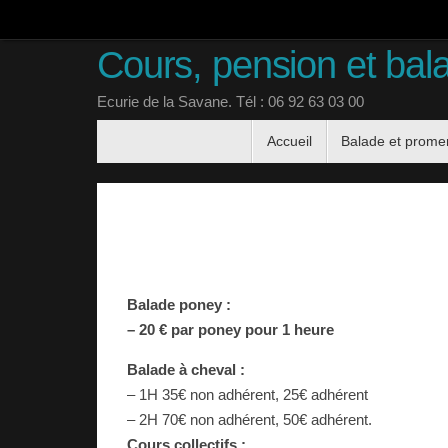
Passer
au
Cours, pension et bal
contenu
Ecurie de la Savane. Tél : 06 92 63 03 00
Passer
Accueil
Balade et prom
au
contenu
Balade poney :
– 20 € par poney pour 1 heure
Balade à cheval :
– 1H 35€ non adhérent, 25€ adhérent
– 2H 70€ non adhérent, 50€ adhérent.
Cours collectifs :